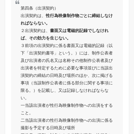
第四条（出演契約）
出演契約は、
性行為映像制作物ごとに締結しなけ
ればならない。
２出演契約は、
書面又は電磁的記録でしなけれ
ば、その効力を生じない。
３前項の出演契約に係る書面又は電磁的記録（以
下「出演契約書等」という。）には、制作公表者
及び出演者の氏名又は名称その他制作公表者及び
出演者を特定するために必要な事項並びに当該出
演契約の締結の日時及び場所のほか、次に掲げる
事項（当該制作公表者に係る部分に関する事項に
限る。）を記載し、又は記録しなければならな
い。
一当該出演者が性行為映像制作物への出演をする
こと。
二当該出演者の性行為映像制作物への出演に係る
撮影を予定する日時及び場所