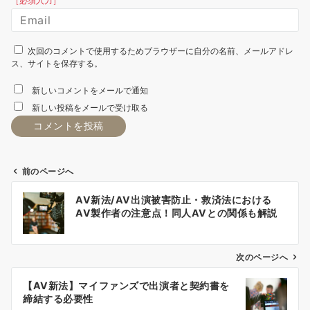
［必須入力］
次回のコメントで使用するためブラウザーに自分の名前、メールアドレ
ス、サイトを保存する。
新しいコメントをメールで通知
新しい投稿をメールで受け取る
前のページへ
投
AV新法/AV出演被害防止・救済法における
稿
AV製作者の注意点！同人AVとの関係も解説
ナ
ビ
ゲ
次のページへ
ー
【AV新法】マイファンズで出演者と契約書を
シ
締結する必要性