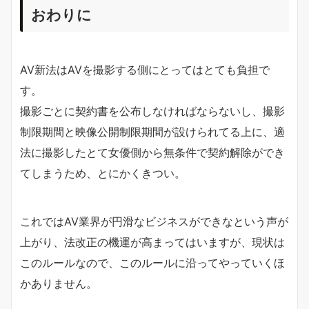
おわりに
AV新法はAVを撮影する側にとってはとても負担で
す。
撮影ごとに契約書を公布しなければならないし、撮影
制限期間と映像公開制限期間が設けられてる上に、適
法に撮影したとて女優側から無条件で契約解除ができ
てしまうため、とにかくきつい。
これではAV業界が円滑なビジネスができなという声が
上がり、法改正の機運が高まってはいますが、現状は
このルールなので、このルールに沿ってやっていくほ
かありません。