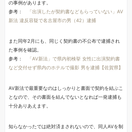
の事例があります。
参考：
「出演したが契約書などもらっていない」AV
新法 違反容疑で名古屋市の男（42）逮捕
また同年2月にも、同じく契約書の不公布で逮捕され
た事例を確認。
参考：
「AV新法」で県内初検挙 女性に出演契約書
など交付せず県内のホテルで撮影 男を逮捕【佐賀県】
AV新法で最重要なのはしっかりと書面で契約を結ぶこ
となので、その書面を結んでないとなれば一発逮捕も
十分ありあえます。
知らなかったでは絶対済まされないので、同人AVを制