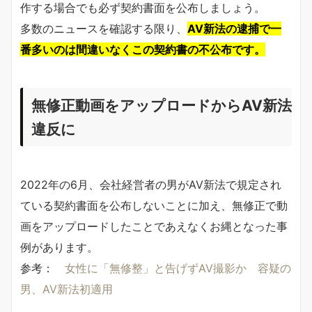
作する場合でも必ず契約書面を公布しましょう。
多数のニュースを確認する限り、
AV新法の逮捕で一
番多いのは間違いなくこの契約書の不公布です。
無修正動画をアップロードからAV新法
違反に
2022年の6月、会社経営者の男がAV新法で規定され
ている契約書面を公布しないことに加え、無修正で動
画をアップロードしたことであえなくお縄となった事
例があります。
参考：
女性に「無修整」と告げずAV撮影か 容疑の
男、AV新法初適用