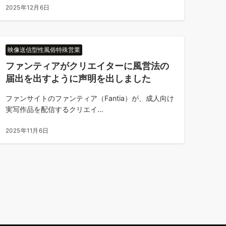
2025年12月6日
映像送信型性風俗特殊営業
ファンティアがクリエイターに風営法の
届出を出すように声明を出しました
ファンサイトのファンティア（Fantia）が、成人向け
実写作品を配信するクリエイ...
2025年11月6日