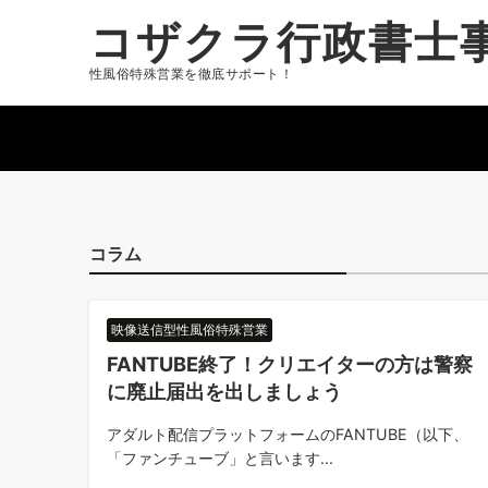
コザクラ行政書士
性風俗特殊営業を徹底サポート！
コラム
映像送信型性風俗特殊営業
FANTUBE終了！クリエイターの方は警察
に廃止届出を出しましょう
アダルト配信プラットフォームのFANTUBE（以下、
「ファンチューブ」と言います...