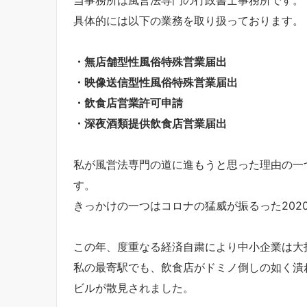
当事務所は風営法専門の行政書士事務所です。
具体的には以下の業務を取り扱っております。
・無店舗型性風俗特殊営業届出
・映像送信型性風俗特殊営業届出
・飲食店営業許可申請
・深夜酒類提供飲食店営業届出
私が風営法専門の道に進もうと思った理由の一
す。
きっかけの一つはコロナの猛威が振るった202
この年、度重なる経済自粛により中小企業は大
私の最寄駅でも、飲食店がドミノ倒しの如く潰
ビルが散見されました。