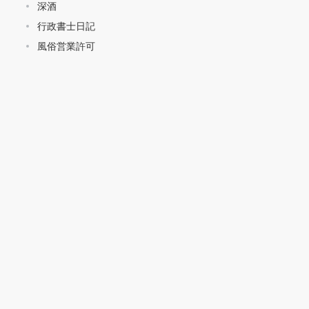
深酒
行政書士日記
風俗営業許可