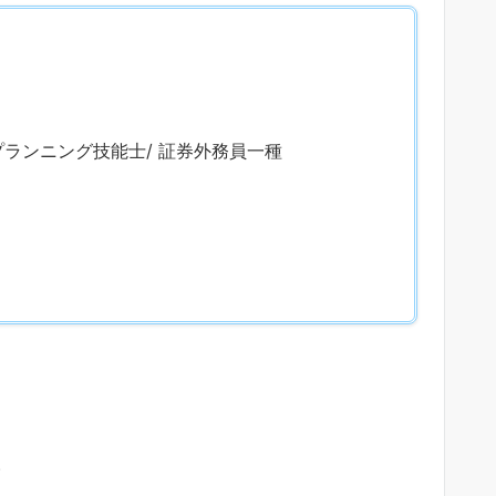
ランニング技能士/ 証券外務員一種
。