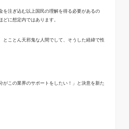
金を注ぎ込む以上国民の理解を得る必要があるの
ほどに想定内ではあります。
、とことん天邪鬼な人間でして、そうした経緯で性
分がこの業界のサポートをしたい！」と決意を新た