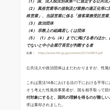
（1） 国、法人税法別表第一に規定する公共法
（2） 風俗営業等の規制及び業務の適正化等
殊営業」、当該営業に係る「接客業務受託営業
（3） 政治団体
（4） 宗教上の組織若しくは団体
（5） （1）から（4）までに掲げる者のほか
でないと中小企業庁長官が判断する者
出典：
https://www.mlit.go.jp/common/001349815.pdf
公共法人や政治団体はまだわかりますが、性風
これは憲法14条における法の下における平等に
そう考えた性風俗事業者が、国を相手取って賠
付対象にすると、国民の理解を得るのが難しい
求は棄却されました。