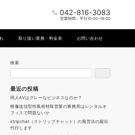
042-816-3083
営業時間：平日10:00~19:00
れ
取り扱い業務・料金表
お問い合わせ
検索
最近の投稿
同人AVはグレーなビジネスなのか？
映像送信型性風俗特殊営業の事務所はレンタルオ
フィスで問題ないか
stripchat（ストリップチャット）の風営法の届出
代行します