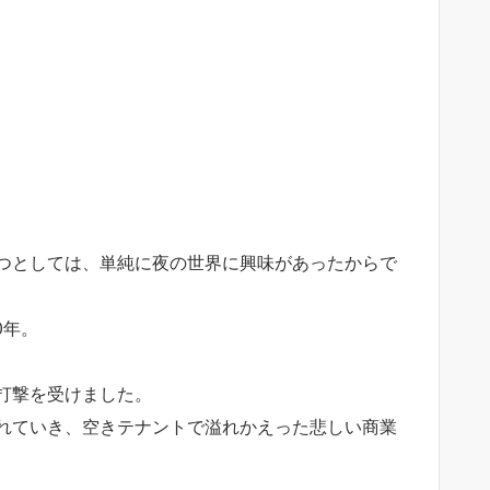
つとしては、単純に夜の世界に興味があったからで
0年。
打撃を受けました。
れていき、空きテナントで溢れかえった悲しい商業